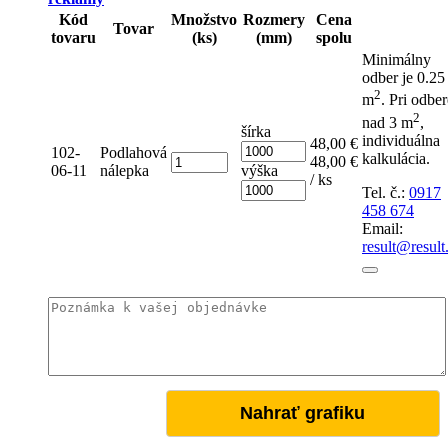
Kód
Množstvo
Rozmery
Cena
Tovar
tovaru
(ks)
(mm)
spolu
Minimálny
odber je 0.25
2
m
.
Pri odber
2
nad 3 m
,
šírka
individuálna
48,00 €
102-
Podlahová
kalkulácia.
Počet
48,00 €
06-11
nálepka
výška
/ ks
Tel. č.:
0917
458 674
Email:
result@result
Nahrať grafiku