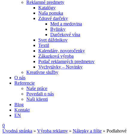
Reklamné predmety
Katalógy
Naša ponuka
Zdravé darčeky
Med a medovina
Bylinky
Darčekové vína
Svet dáždnikov
Textil
Kalendáre, novoročenky
Zákazková výroba
Potlač reklamných predmetov
Vychytávky – Novinky
Kreatívne služby
O nás
Referencie
Naše práce
Povedali o nás
Naši klienti
Blog
Kontakt
EN
0
Úvodná stránka
»
Výroba reklamy
»
Nálepky a fólie
»
Podlahové