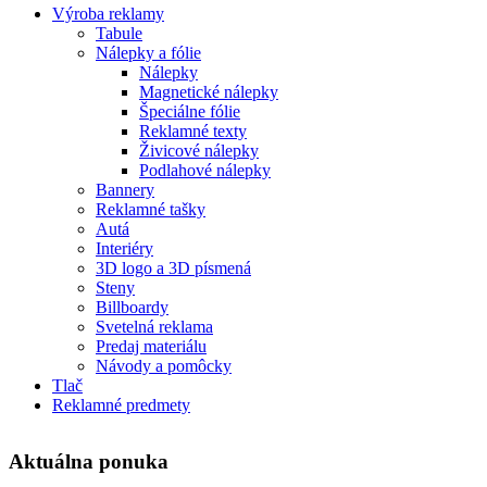
Výroba reklamy
Tabule
Nálepky a fólie
Nálepky
Magnetické nálepky
Špeciálne fólie
Reklamné texty
Živicové nálepky
Podlahové nálepky
Bannery
Reklamné tašky
Autá
Interiéry
3D logo a 3D písmená
Steny
Billboardy
Svetelná reklama
Predaj materiálu
Návody a pomôcky
Tlač
Reklamné predmety
Aktuálna ponuka