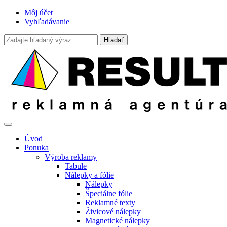
Môj účet
Vyhľadávanie
Úvod
Ponuka
Výroba reklamy
Tabule
Nálepky a fólie
Nálepky
Špeciálne fólie
Reklamné texty
Živicové nálepky
Magnetické nálepky