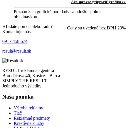
Ako správne pripraviť grafiku >>
Poznámka a grafické podklady sa odošlú spolu s
objednávkou.
Hľadáte pomoc alebo radu?
Ceny sú uvedené bez DPH 23%
Kontaktujte nás
0917 458 674
result@result.sk
RESULT reklamná agentúra
Borodáčova 46, Košice – Barca
SIMPLY THE RESULT
Jednoducho výsledky
Naša ponuka
Výroba reklamy
Tlač
Reklamné predmety
Kreatívne služby