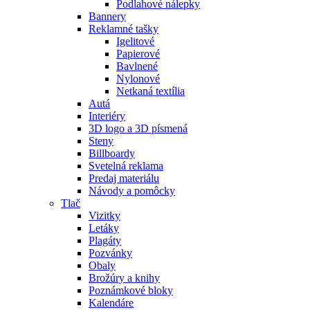
Podlahové nálepky
Bannery
Reklamné tašky
Igelitové
Papierové
Bavlnené
Nylonové
Netkaná textília
Autá
Interiéry
3D logo a 3D písmená
Steny
Billboardy
Svetelná reklama
Predaj materiálu
Návody a pomôcky
Tlač
Vizitky
Letáky
Plagáty
Pozvánky
Obaly
Brožúry a knihy
Poznámkové bloky
Kalendáre