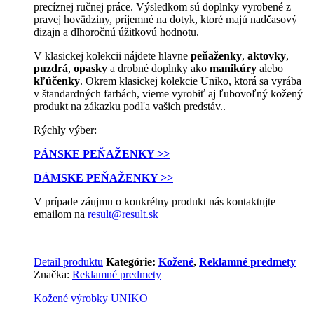
precíznej ručnej práce. Výsledkom sú doplnky vyrobené z
pravej hovädziny, príjemné na dotyk, ktoré majú nadčasový
dizajn a dlhoročnú úžitkovú hodnotu.
V klasickej kolekcii nájdete hlavne
peňaženky
,
aktovky
,
puzdrá
,
opasky
a drobné doplnky ako
manikúry
alebo
kľúčenky
. Okrem klasickej kolekcie Uniko, ktorá sa vyrába
v štandardných farbách, vieme vyrobiť aj ľubovoľný kožený
produkt na zákazku podľa vašich predstáv..
Rýchly výber:
PÁNSKE PEŇAŽENKY >>
DÁMSKE PEŇAŽENKY >>
V prípade záujmu o konkrétny produkt nás kontaktujte
emailom na
result@result.sk
Detail produktu
Kategórie:
Kožené
,
Reklamné predmety
Značka:
Reklamné predmety
Kožené výrobky UNIKO