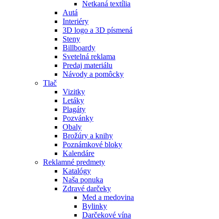
Netkaná textília
Autá
Interiéry
3D logo a 3D písmená
Steny
Billboardy
Svetelná reklama
Predaj materiálu
Návody a pomôcky
Tlač
Vizitky
Letáky
Plagáty
Pozvánky
Obaly
Brožúry a knihy
Poznámkové bloky
Kalendáre
Reklamné predmety
Katalógy
Naša ponuka
Zdravé darčeky
Med a medovina
Bylinky
Darčekové vína