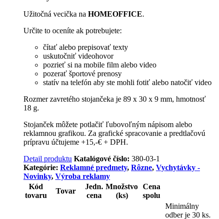
Užitočná vecička na
HOMEOFFICE
.
Určite to oceníte ak potrebujete:
čítať alebo prepisovať texty
uskutočniť videohovor
pozrieť si na mobile film alebo video
pozerať športové prenosy
statív na telefón aby ste mohli fotiť alebo natočiť video
Rozmer zavretého stojančeka je 89 x 30 x 9 mm, hmotnosť
18 g.
Stojanček môžete potlačiť ľubovoľným nápisom alebo
reklamnou grafikou. Za grafické spracovanie a predtlačovú
prípravu účtujeme +15,-€ + DPH.
Detail produktu
Katalógové číslo:
380-03-1
Kategórie:
Reklamné predmety
,
Rôzne
,
Vychytávky -
Novinky
,
Výroba reklamy
Kód
Jedn.
Množstvo
Cena
Tovar
tovaru
cena
(ks)
spolu
Minimálny
odber je 30 ks.