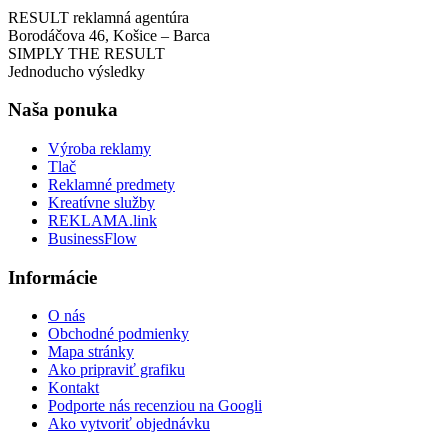
RESULT reklamná agentúra
Borodáčova 46, Košice – Barca
SIMPLY THE RESULT
Jednoducho výsledky
Naša ponuka
Výroba reklamy
Tlač
Reklamné predmety
Kreatívne služby
REKLAMA.link
BusinessFlow
Informácie
O nás
Obchodné podmienky
Mapa stránky
Ako pripraviť grafiku
Kontakt
Podporte nás recenziou na Googli
Ako vytvoriť objednávku