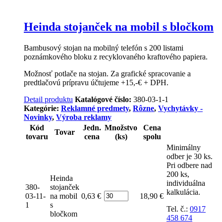
Heinda stojanček na mobil s bločkom
Bambusový stojan na mobilný telefón s 200 listami
poznámkového bloku z recyklovaného kraftového papiera.
Možnosť potlače na stojan. Za grafické spracovanie a
predtlačovú prípravu účtujeme +15,-€ + DPH.
Detail produktu
Katalógové číslo:
380-03-1-1
Kategórie:
Reklamné predmety
,
Rôzne
,
Vychytávky -
Novinky
,
Výroba reklamy
Kód
Jedn.
Množstvo
Cena
Tovar
tovaru
cena
(ks)
spolu
Minimálny
odber je 30 ks.
Pri odbere nad
200 ks,
Heinda
individuálna
380-
stojanček
kalkulácia.
Počet
03-11-
na mobil
0,63 €
18,90 €
1
s
Tel. č.:
0917
bločkom
458 674