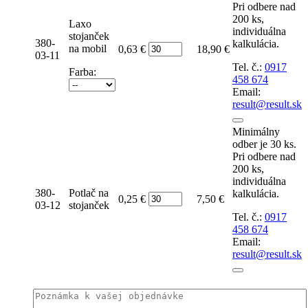
Pri odbere nad
200 ks,
Laxo
individuálna
stojanček
380-
kalkulácia.
Počet
na mobil
0,63 €
18,90 €
03-11
Tel. č.:
0917
Farba:
458 674
Email:
result@result.sk
Minimálny
odber je 30 ks.
Pri odbere nad
200 ks,
individuálna
380-
Potlač na
kalkulácia.
Počet
0,25 €
7,50 €
03-12
stojanček
Tel. č.:
0917
458 674
Email:
result@result.sk