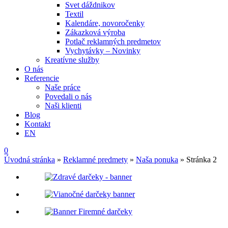
Svet dáždnikov
Textil
Kalendáre, novoročenky
Zákazková výroba
Potlač reklamných predmetov
Vychytávky – Novinky
Kreatívne služby
O nás
Referencie
Naše práce
Povedali o nás
Naši klienti
Blog
Kontakt
EN
0
Úvodná stránka
»
Reklamné predmety
»
Naša ponuka
»
Stránka 2