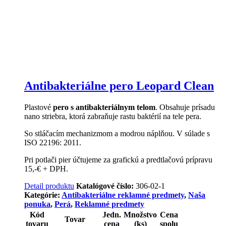
Antibakteriálne pero Leopard Clean
Plastové
pero s antibakteriálnym telom
. Obsahuje prísadu
nano striebra, ktorá zabraňuje rastu baktérií na tele pera.
So stláčacím mechanizmom a modrou náplňou. V súlade s
ISO 22196: 2011.
Pri potlači pier účtujeme za grafickú a predtlačovú prípravu
15,-€ + DPH.
Detail produktu
Katalógové číslo:
306-02-1
Kategórie:
Antibakteriálne reklamné predmety
,
Naša
ponuka
,
Perá
,
Reklamné predmety
Kód
Jedn.
Množstvo
Cena
Tovar
tovaru
cena
(ks)
spolu