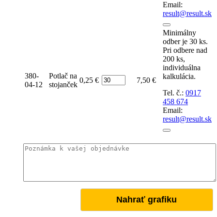
Email:
result@result.sk
Minimálny
odber je 30 ks.
Pri odbere nad
200 ks,
individuálna
380-
Potlač na
kalkulácia.
Počet
0,25 €
7,50 €
04-12
stojanček
Tel. č.:
0917
458 674
Email:
result@result.sk
Nahrať grafiku