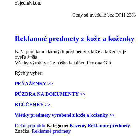
objednávkou.
Ceny sú uvedené bez DPH 23%
Reklamné predmety z kože a koženky
Naša ponuka reklamných predmetov z kože a koženky je
oveľa širšia.
Všetky výrobky sú z nášho katalógu Persona Gift.
Rýchly výber:
PEŇAŽENKY >>
PÚZDRA NA DOKUMENTY >>
KĽÚČENKY >>
Všetky predmety vyrobené z kože a koženky >>
Detail produktu
Kategórie:
Kožené
,
Reklamné predmety
Značka:
Reklamné predmety