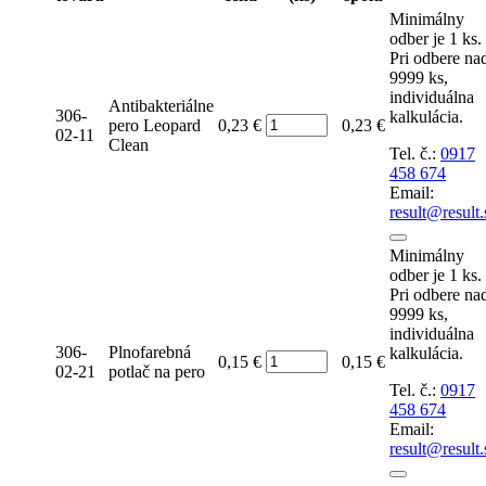
Minimálny
odber je 1 ks.
Pri odbere na
9999 ks,
individuálna
Antibakteriálne
306-
kalkulácia.
Počet
pero Leopard
0,23 €
0,23 €
02-11
Clean
Tel. č.:
0917
458 674
Email:
result@result.
Minimálny
odber je 1 ks.
Pri odbere na
9999 ks,
individuálna
306-
Plnofarebná
kalkulácia.
Počet
0,15 €
0,15 €
02-21
potlač na pero
Tel. č.:
0917
458 674
Email:
result@result.