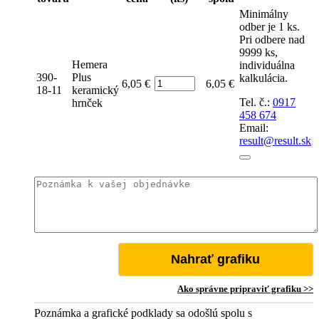
Minimálny
odber je 1 ks.
Pri odbere nad
9999 ks,
Hemera
individuálna
390-
Plus
kalkulácia.
Počet
6,05 €
6,05 €
18-11
keramický
Tel. č.:
0917
hrnček
458 674
Email:
result@result.sk
Nahrať grafiku
Ako správne pripraviť grafiku >>
Poznámka a grafické podklady sa odošlú spolu s