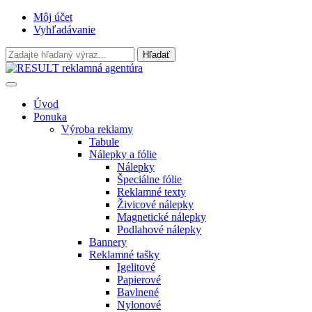
Môj účet
Vyhľadávanie
Úvod
Ponuka
Výroba reklamy
Tabule
Nálepky a fólie
Nálepky
Špeciálne fólie
Reklamné texty
Živicové nálepky
Magnetické nálepky
Podlahové nálepky
Bannery
Reklamné tašky
Igelitové
Papierové
Bavlnené
Nylonové