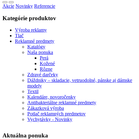
Akcie
Novinky
Referencie
Kategórie produktov
Výroba reklamy
Tlač
Reklamné predmety
Katalógy
Naša ponuka
Perá
Kožené
Rôzne
Zdravé darčeky
Dáždniky – skladacie, vetruodolné, pánske aj dámske
modely
Textil
Kalendáre, novoročenky
Antibakteriálne reklamné predmety
Zákazková výroba
Potlač reklamných predmetov
Vychytávky - Novinky
Aktuálna ponuka