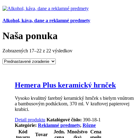
Alkohol, káva, dane a reklamné predmety
Naša ponuka
Zobrazených 17–22 z 22 výsledkov
Hemera Plus keramický hrnček
Vysoko kvalitný farebný keramický hrnček s bielym vnútrom
a bambusovým podtáckom, 370 ml. V kraftovej papierovej
krabici.
Detail produktu
Katalógové číslo:
390-18-1
Kategórie:
Reklamné predmety
,
Rôzne
Kód
Jedn.
Množstvo
Cena
Tovar
tovaru
cena
(ks)
spolu