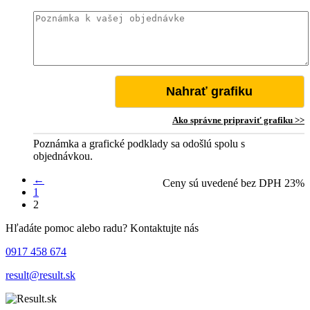
Nahrať grafiku
Ako správne pripraviť grafiku >>
Poznámka a grafické podklady sa odošlú spolu s
objednávkou.
←
Ceny sú uvedené bez DPH 23%
1
2
Hľadáte pomoc alebo radu? Kontaktujte nás
0917 458 674
result@result.sk