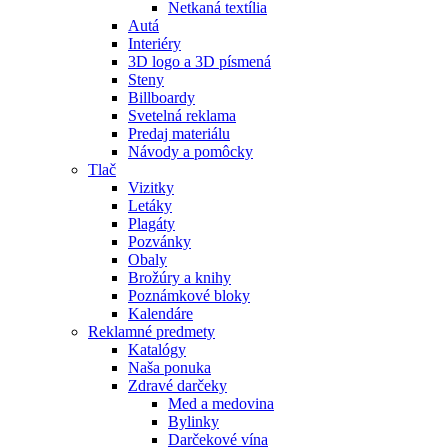
Netkaná textília
Autá
Interiéry
3D logo a 3D písmená
Steny
Billboardy
Svetelná reklama
Predaj materiálu
Návody a pomôcky
Tlač
Vizitky
Letáky
Plagáty
Pozvánky
Obaly
Brožúry a knihy
Poznámkové bloky
Kalendáre
Reklamné predmety
Katalógy
Naša ponuka
Zdravé darčeky
Med a medovina
Bylinky
Darčekové vína