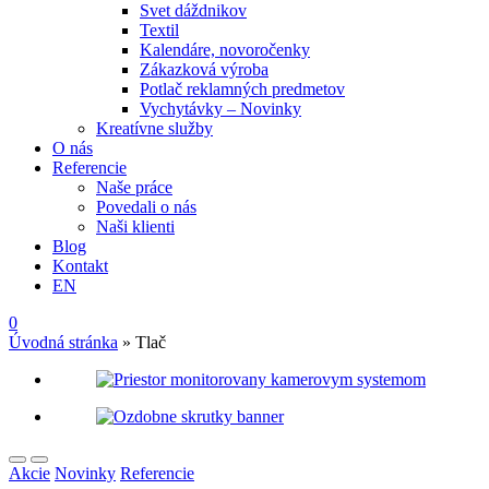
Svet dáždnikov
Textil
Kalendáre, novoročenky
Zákazková výroba
Potlač reklamných predmetov
Vychytávky – Novinky
Kreatívne služby
O nás
Referencie
Naše práce
Povedali o nás
Naši klienti
Blog
Kontakt
EN
0
Úvodná stránka
»
Tlač
Akcie
Novinky
Referencie