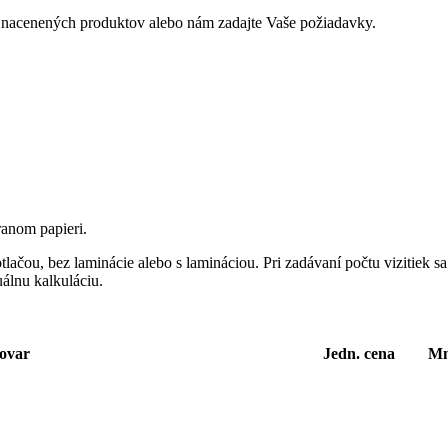
h nacenených produktov alebo nám zadajte Vaše požiadavky.
ranom papieri.
tlačou, bez laminácie alebo s lamináciou. Pri zadávaní počtu vizitiek 
álnu kalkuláciu.
ovar
Jedn. cena
Mn