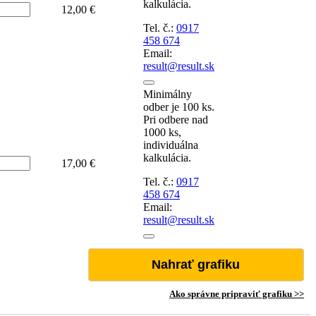
kalkulácia.
t
12,00 €
Tel. č.:
0917
458 674
Email:
result@result.sk
Minimálny
odber je 100 ks.
Pri odbere nad
1000 ks,
individuálna
kalkulácia.
t
17,00 €
Tel. č.:
0917
458 674
Email:
result@result.sk
Nahrať grafiku
Ako správne pripraviť grafiku >>