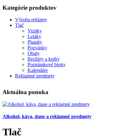
Kategórie produktov
Výroba reklamy
Tlač
Vizitky
Letáky
Plagáty
Pozvánky
Obaly
Brožúry a knihy
Poznámkové bloky
Kalendáre
Reklamné predmety
Aktuálna ponuka
Alkohol, káva, dane a reklamné predmety
Tlač