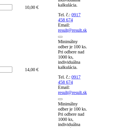
kalkulácia.
t
10,00 €
Tel. č.:
0917
458 674
Email:
result@result.sk
Minimálny
odber je 100 ks.
Pri odbere nad
1000 ks,
individuálna
kalkulácia.
t
14,00 €
Tel. č.:
0917
458 674
Email:
result@result.sk
Minimálny
odber je 100 ks.
Pri odbere nad
1000 ks,
individuálna