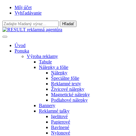
Môj účet
Vyhľadávanie
Úvod
Ponuka
Výroba reklamy
Tabule
Nálepky a fólie
Nálepky
Špeciálne fólie
Reklamné texty
Živicové nálepky
Magnetické nálepky
Podlahové nálepky
Bannery
Reklamné tašky
Igelitové
Papierové
Bavlnené
Nylonové