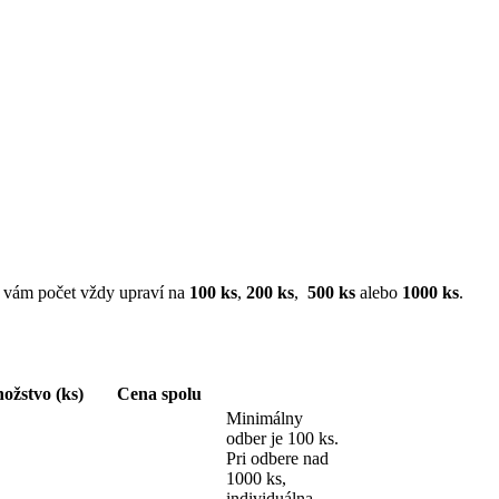
sa vám počet vždy upraví na
100 ks
,
200 ks
,
500 ks
alebo
1000 ks
.
ožstvo (ks)
Cena spolu
Minimálny
odber je 100 ks.
Pri odbere nad
1000 ks,
individuálna