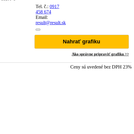
Tel. č.:
0917
458 674
Email:
result@result.sk
Nahrať grafiku
Ako správne pripraviť grafiku >>
Ceny sú uvedené bez DPH 23%