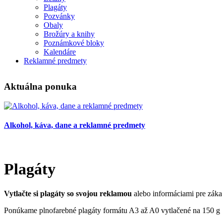
Plagáty
Pozvánky
Obaly
Brožúry a knihy
Poznámkové bloky
Kalendáre
Reklamné predmety
Aktuálna ponuka
Alkohol, káva, dane a reklamné predmety
Plagáty
Vytlačte si plagáty so svojou reklamou
alebo informáciami pre záka
Ponúkame plnofarebné plagáty formátu A3 až A0 vytlačené na 150 g 