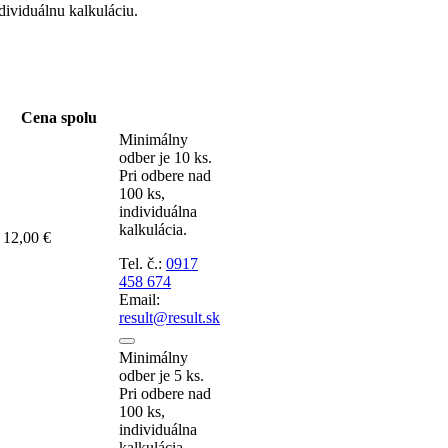
dividuálnu kalkuláciu.
Cena spolu
Minimálny
odber je 10 ks.
Pri odbere nad
100 ks,
individuálna
kalkulácia.
12,00 €
Tel. č.:
0917
458 674
Email:
result@result.sk
Minimálny
odber je 5 ks.
Pri odbere nad
100 ks,
individuálna
kalkulácia.