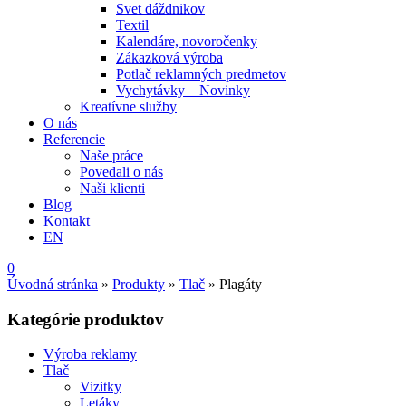
Svet dáždnikov
Textil
Kalendáre, novoročenky
Zákazková výroba
Potlač reklamných predmetov
Vychytávky – Novinky
Kreatívne služby
O nás
Referencie
Naše práce
Povedali o nás
Naši klienti
Blog
Kontakt
EN
0
Úvodná stránka
»
Produkty
»
Tlač
»
Plagáty
Kategórie produktov
Výroba reklamy
Tlač
Vizitky
Letáky