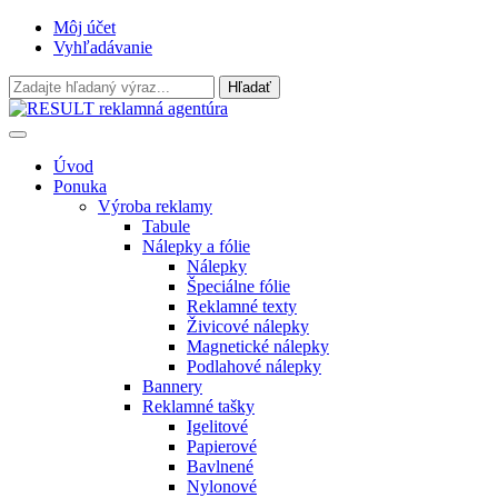
Môj účet
Vyhľadávanie
Úvod
Ponuka
Výroba reklamy
Tabule
Nálepky a fólie
Nálepky
Špeciálne fólie
Reklamné texty
Živicové nálepky
Magnetické nálepky
Podlahové nálepky
Bannery
Reklamné tašky
Igelitové
Papierové
Bavlnené
Nylonové