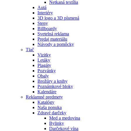
Netkaná textília
Autá
Interiéry
3D logo a 3D písmená
Steny
Billboardy
Svetelná reklama
Predaj materiálu
Návody a pomôcky
Tlač
Vizitky
Letáky
Plagáty
Pozvánky
Obaly
Brožúry a knihy
Poznámkové bloky
Kalendáre
Reklamné predmety
Katalógy
Naša ponuka
Zdravé darčeky
Med a medovina
Bylinky
Darčekové vína