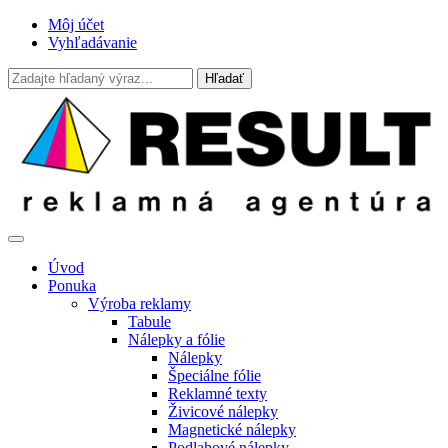
Môj účet
Vyhľadávanie
Úvod
Ponuka
Výroba reklamy
Tabule
Nálepky a fólie
Nálepky
Špeciálne fólie
Reklamné texty
Živicové nálepky
Magnetické nálepky
Podlahové nálepky