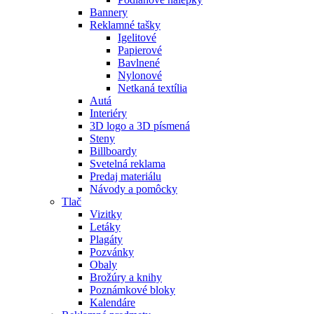
Bannery
Reklamné tašky
Igelitové
Papierové
Bavlnené
Nylonové
Netkaná textília
Autá
Interiéry
3D logo a 3D písmená
Steny
Billboardy
Svetelná reklama
Predaj materiálu
Návody a pomôcky
Tlač
Vizitky
Letáky
Plagáty
Pozvánky
Obaly
Brožúry a knihy
Poznámkové bloky
Kalendáre