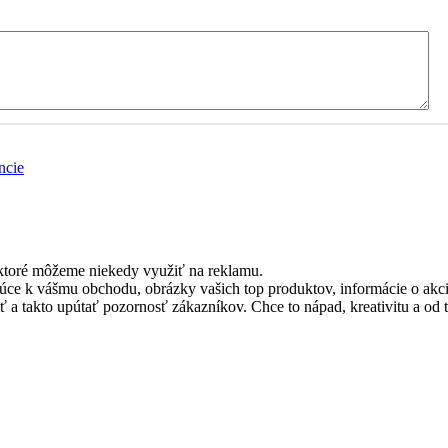
ncie
, ktoré môžeme niekedy využiť na reklamu.
ce k vášmu obchodu, obrázky vašich top produktov, informácie o akci
iť a takto upútať pozornosť zákazníkov. Chce to nápad, kreativitu a o