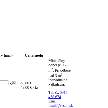
ry (mm)
Cena spolu
Minimálny
odber je 0.25
2
m
.
Pri odbere
2
nad 3 m
,
individuálna
výška
48,00 €
kalkulácia.
48,00 €
/ ks
Tel. č.:
0917
458 674
Email:
result@result.sk