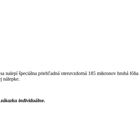
 sa nalepí špeciálna priehľadná oteruvzdorná 185 mikronov hrubá fólia
j nálepke.
zákazku individuálne.