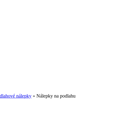
dlahové nálepky
»
Nálepky na podlahu