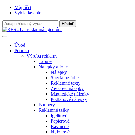
Môj účet
Vyhľadávanie
Úvod
Ponuka
Výroba reklamy
Tabule
Nálepky a fólie
Nálepky
Špeciálne fólie
Reklamné texty
Živicové nálepky
Magnetické nálepky
Podlahové nálepky
Bannery
Reklamné tašky
Igelitové
Papierové
Bavlnené
Nylonové