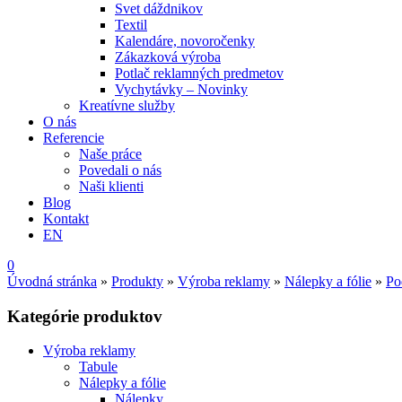
Svet dáždnikov
Textil
Kalendáre, novoročenky
Zákazková výroba
Potlač reklamných predmetov
Vychytávky – Novinky
Kreatívne služby
O nás
Referencie
Naše práce
Povedali o nás
Naši klienti
Blog
Kontakt
EN
0
Úvodná stránka
»
Produkty
»
Výroba reklamy
»
Nálepky a fólie
»
Po
Kategórie produktov
Výroba reklamy
Tabule
Nálepky a fólie
Nálepky