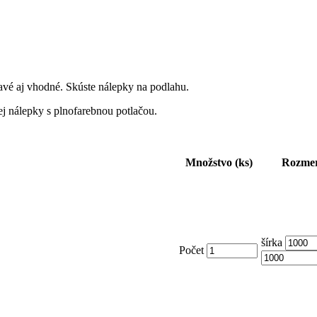
avé aj vhodné. Skúste nálepky na podlahu.
 nálepky s plnofarebnou potlačou.
Množstvo (ks)
Rozme
šírka
Počet