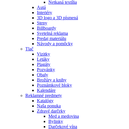
Netkaná textília
Autá
Interiéry
3D logo a 3D písmená
Steny
Billboardy
Svetelná reklama
Predaj materiálu
Návody a pomôcky
Tlač
Vizitky
Letáky
Plagáty
Pozvánky
Obaly
Brožúry a knihy
Poznámkové bloky
Kalendáre
Reklamné predmety
Katalógy
Naša ponuka
Zdravé darčeky
Med a medovina
Bylinky
Darčekové vína