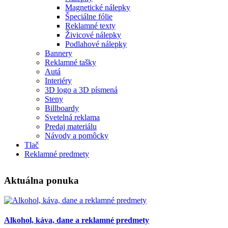
Magnetické nálepky
Špeciálne fólie
Reklamné texty
Živicové nálepky
Podlahové nálepky
Bannery
Reklamné tašky
Autá
Interiéry
3D logo a 3D písmená
Steny
Billboardy
Svetelná reklama
Predaj materiálu
Návody a pomôcky
Tlač
Reklamné predmety
Aktuálna ponuka
Alkohol, káva, dane a reklamné predmety